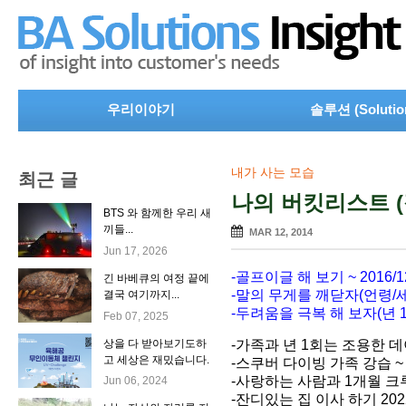
우리이야기
솔루션 (Solutio
내가 사는 모습
최근 글
나의 버킷리스트 (
BTS 와 함께한 우리 새
끼들...
MAR 12, 2014
Jun 17, 2026
-골프이글 해 보기 ~ 2016/
긴 바베큐의 여정 끝에
-말의 무게를 깨닫자(언령/세번
결국 여기까지...
-두려움을 극복 해 보자(년 1
Feb 07, 2025
상을 다 받아보기도하
-가족과 년 1회는 조용한 데이트
고 세상은 재밌습니다.
-스쿠버 다이빙 가족 강습 ~ 
-사랑하는 사람과 1개월 크루
Jun 06, 2024
-잔디있는 집 이사 하기 202