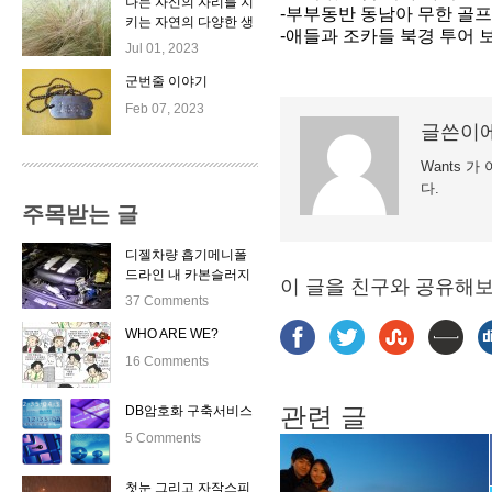
나는 자신의 자리를 지
-부부동반 동남아 무한 골프 
키는 자연의 다양한 생
-애들과 조카들 북경 투어 보
명체들이 좋다.
Jul 01, 2023
군번줄 이야기
Feb 07, 2023
글쓴이에
Wants 
다.
주목받는 글
디젤차량 흡기메니폴
드라인 내 카본슬러지
이 글을 친구와 공유해
자동클리닝 시스템 출
37 Comments
시
WHO ARE WE?
16 Comments
관련 글
DB암호화 구축서비스
5 Comments
첫눈 그리고 자작스피