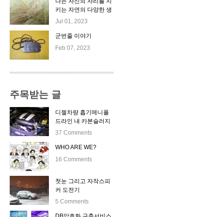
나는 자신의 자리를 지
키는 자연의 다양한 생
명체들이 좋다.
Jul 01, 2023
군번줄 이야기
Feb 07, 2023
주목받는 글
디젤차량 흡기메니폴
드라인 내 카본슬러지
자동클리닝 시스템 출
37 Comments
시
WHO ARE WE?
16 Comments
첫눈 그리고 자작스피
커 도전기
5 Comments
DB암호화 구축서비스