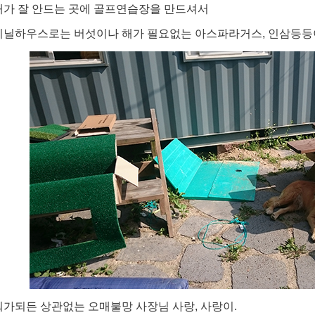
해가 잘 안드는 곳에 골프연습장을 만드셔서
비닐하우스로는 버섯이나 해가 필요없는 아스파라거스, 인삼등등
뭐가되든 상관없는 오매불망 사장님 사랑, 사랑이.