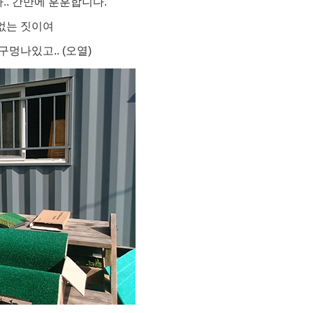
.. 간만에 훈훈합니다.
질없는 짓이여
멍나있고.. (오열)