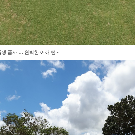
폼생 폼사 … 완벽한 어깨 턴~