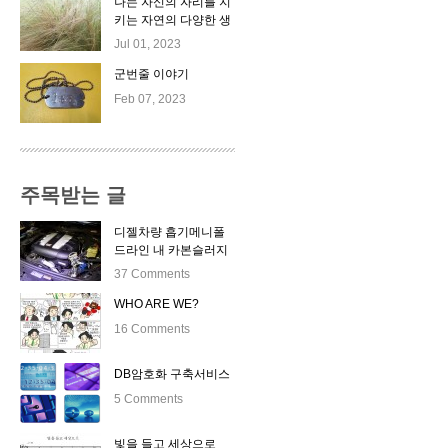
나는 자신의 자리를 지
키는 자연의 다양한 생
명체들이 좋다.
Jul 01, 2023
군번줄 이야기
Feb 07, 2023
주목받는 글
디젤차량 흡기메니폴
드라인 내 카본슬러지
자동클리닝 시스템 출
37 Comments
시
WHO ARE WE?
16 Comments
DB암호화 구축서비스
5 Comments
빛을 들고 세상으로 _